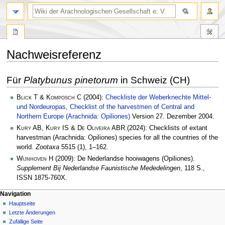
Nachweisreferenz
Zur
Zur
Für
Platybunus pinetorum
in Schweiz (CH)
Navigation
Suche
springen
springen
Blick T & Komposch C
(2004):
Checkliste der Weberknechte Mittel-
und Nordeuropas, Checklist of the harvestmen of Central and
Northern Europe (Arachnida: Opiliones)
Version 27. Dezember 2004.
Kury AB, Kury IS & De Oliveira ABR
(2024): Checklists of extant
harvestman (Arachnida: Opiliones) species for all the countries of the
world.
Zootaxa
5515 (1), 1–162.
Wijnhoven H
(2009): De Nederlandse hooiwagens (Opiliones).
Supplement Bij Nederlandse Faunistische Mededelingen
, 118 S.,
ISSN 1875-760X.
Navigation
Hauptseite
Letzte Änderungen
Zufällige Seite