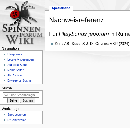
Spezialseite
Nachweisreferenz
Zur
Zur
Für
Platybunus jeporum
in Rumä
Navigation
Suche
springen
springen
Kury AB, Kury IS & De Oliveira ABR
(2024):
Navigation
Hauptseite
Letzte Änderungen
Zufällige Seite
Neue Seiten
Alle Seiten
Erweiterte Suche
Suche
Werkzeuge
Spezialseiten
Druckversion