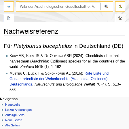
Nachweisreferenz
Zur
Zur
Für
Platybunus bucephalus
in Deutschland (DE)
Navigation
Suche
springen
springen
Kury AB, Kury IS & De Oliveira ABR
(2024): Checklists of extant
harvestman (Arachnida: Opiliones) species for all the countries of the
world.
Zootaxa
5515 (1), 1–162.
Muster C, Blick T & Schönhofer AL
(2016):
Rote Liste und
Gesamtartenliste der Weberknechte (Arachnida: Opiliones)
Deutschlands
.
Naturschutz und Biologische Vielfalt
70 (4), S. 513–
536.
Navigation
Hauptseite
Letzte Änderungen
Zufällige Seite
Neue Seiten
Alle Seiten