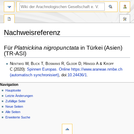
Nachweisreferenz
Zur
Zur
Für
Platnickina nigropunctata
in Türkei (Asien)
Navigation
Suche
(TR-ASI)
springen
springen
Nentwig W, Blick T, Bosmans R, Gloor D, Hänggi A & Kropf
C
(2020):
Spinnen Europas. Online https://www.araneae.nmbe.ch
(automatisch synchronisiert)
, doi:
10.24436/1
.
Navigation
Hauptseite
Letzte Änderungen
Zufällige Seite
Neue Seiten
Alle Seiten
Erweiterte Suche