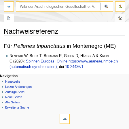
Nachweisreferenz
Zur
Zur
Für
Pellenes tripunctatus
in Montenegro (ME)
Navigation
Suche
springen
springen
Nentwig W, Blick T, Bosmans R, Gloor D, Hänggi A & Kropf
C
(2020):
Spinnen Europas. Online https://www.araneae.nmbe.ch
(automatisch synchronisiert)
, doi:
10.24436/1
.
Navigation
Hauptseite
Letzte Änderungen
Zufällige Seite
Neue Seiten
Alle Seiten
Erweiterte Suche