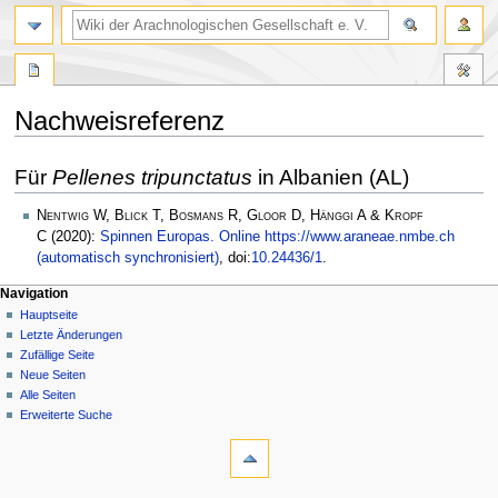
Nachweisreferenz
Zur
Zur
Für
Pellenes tripunctatus
in Albanien (AL)
Navigation
Suche
springen
springen
Nentwig W, Blick T, Bosmans R, Gloor D, Hänggi A & Kropf
C
(2020):
Spinnen Europas. Online https://www.araneae.nmbe.ch
(automatisch synchronisiert)
, doi:
10.24436/1
.
Navigation
Hauptseite
Letzte Änderungen
Zufällige Seite
Neue Seiten
Alle Seiten
Erweiterte Suche