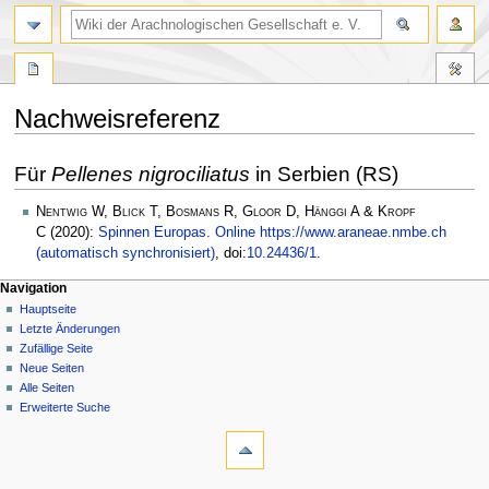
Nachweisreferenz
Zur
Zur
Für
Pellenes nigrociliatus
in Serbien (RS)
Navigation
Suche
springen
springen
Nentwig W, Blick T, Bosmans R, Gloor D, Hänggi A & Kropf
C
(2020):
Spinnen Europas. Online https://www.araneae.nmbe.ch
(automatisch synchronisiert)
, doi:
10.24436/1
.
Navigation
Hauptseite
Letzte Änderungen
Zufällige Seite
Neue Seiten
Alle Seiten
Erweiterte Suche