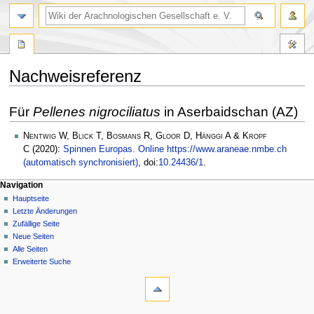
Nachweisreferenz
Zur
Zur
Für
Pellenes nigrociliatus
in Aserbaidschan (AZ)
Navigation
Suche
springen
springen
Nentwig W, Blick T, Bosmans R, Gloor D, Hänggi A & Kropf
C
(2020):
Spinnen Europas. Online https://www.araneae.nmbe.ch
(automatisch synchronisiert)
, doi:
10.24436/1
.
Navigation
Hauptseite
Letzte Änderungen
Zufällige Seite
Neue Seiten
Alle Seiten
Erweiterte Suche