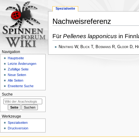
Spezialseite
Nachweisreferenz
Zur
Zur
Für
Pellenes lapponicus
in Finnl
Navigation
Suche
springen
springen
Nentwig W, Blick T, Bosmans R, Gloor D, H
Navigation
Hauptseite
Letzte Änderungen
Zufällige Seite
Neue Seiten
Alle Seiten
Erweiterte Suche
Suche
Werkzeuge
Spezialseiten
Druckversion