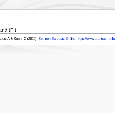
and (FI)
änggi A & Kropf C
(2020):
Spinnen Europas. Online https://www.araneae.nmbe