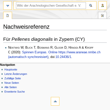
Nachweisreferenz
Zur
Zur
Für
Pellenes diagonalis
in Zypern (CY)
Navigation
Suche
springen
springen
Nentwig W, Blick T, Bosmans R, Gloor D, Hänggi A & Kropf
C
(2020):
Spinnen Europas. Online https://www.araneae.nmbe.ch
(automatisch synchronisiert)
, doi:
10.24436/1
.
Navigation
Hauptseite
Letzte Änderungen
Zufällige Seite
Neue Seiten
Alle Seiten
Erweiterte Suche