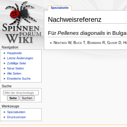
Spezialseite
Nachweisreferenz
Zur
Zur
Für
Pellenes diagonalis
in Bulga
Navigation
Suche
springen
springen
Nentwig W, Blick T, Bosmans R, Gloor D, H
Navigation
Hauptseite
Letzte Änderungen
Zufällige Seite
Neue Seiten
Alle Seiten
Erweiterte Suche
Suche
Werkzeuge
Spezialseiten
Druckversion