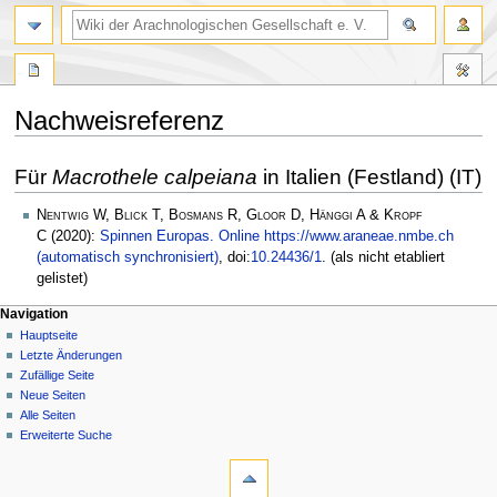
Nachweisreferenz
Zur
Zur
Für
Macrothele calpeiana
in Italien (Festland) (IT)
Navigation
Suche
springen
springen
Nentwig W, Blick T, Bosmans R, Gloor D, Hänggi A & Kropf
C
(2020):
Spinnen Europas. Online https://www.araneae.nmbe.ch
(automatisch synchronisiert)
, doi:
10.24436/1
. (als nicht etabliert
gelistet)
Navigation
Hauptseite
Letzte Änderungen
Zufällige Seite
Neue Seiten
Alle Seiten
Erweiterte Suche