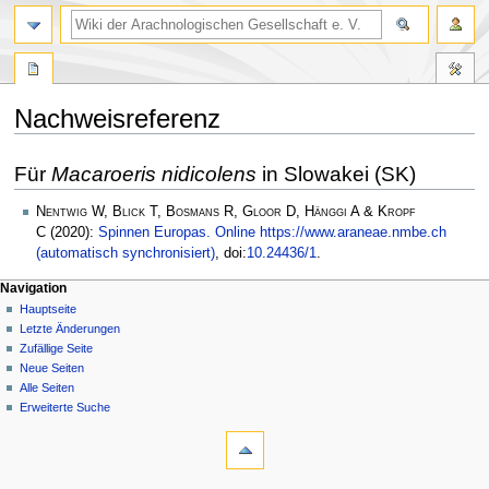
Nachweisreferenz
Zur
Zur
Für
Macaroeris nidicolens
in Slowakei (SK)
Navigation
Suche
springen
springen
Nentwig W, Blick T, Bosmans R, Gloor D, Hänggi A & Kropf
C
(2020):
Spinnen Europas. Online https://www.araneae.nmbe.ch
(automatisch synchronisiert)
, doi:
10.24436/1
.
Navigation
Hauptseite
Letzte Änderungen
Zufällige Seite
Neue Seiten
Alle Seiten
Erweiterte Suche