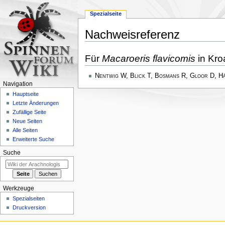
Spezialseite
Nachweisreferenz
Zur
Zur
Für
Macaroeris flavicomis
in Kro
Navigation
Suche
springen
springen
Nentwig W, Blick T, Bosmans R, Gloor D, H
Navigation
Hauptseite
Letzte Änderungen
Zufällige Seite
Neue Seiten
Alle Seiten
Erweiterte Suche
Suche
Werkzeuge
Spezialseiten
Druckversion