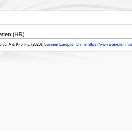
atien (HR)
änggi A & Kropf C
(2020):
Spinnen Europas. Online https://www.araneae.nmbe