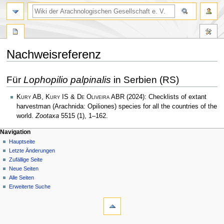
Nachweisreferenz
Zur
Zur
Für
Lophopilio palpinalis
in Serbien (RS)
Navigation
Suche
springen
springen
Kury AB, Kury IS & De Oliveira ABR
(2024): Checklists of extant
harvestman (Arachnida: Opiliones) species for all the countries of the
world.
Zootaxa
5515 (1), 1–162.
Navigation
Hauptseite
Letzte Änderungen
Zufällige Seite
Neue Seiten
Alle Seiten
Erweiterte Suche