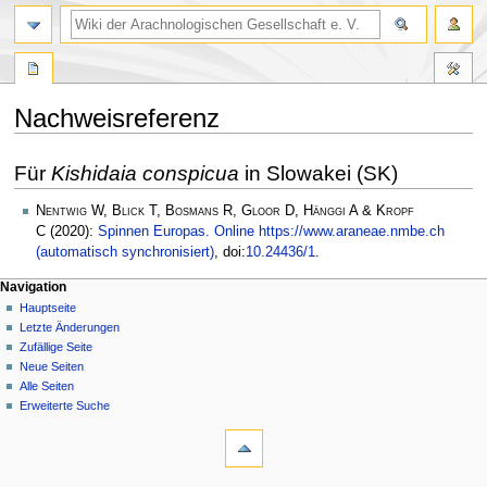
Nachweisreferenz
Zur
Zur
Für
Kishidaia conspicua
in Slowakei (SK)
Navigation
Suche
springen
springen
Nentwig W, Blick T, Bosmans R, Gloor D, Hänggi A & Kropf
C
(2020):
Spinnen Europas. Online https://www.araneae.nmbe.ch
(automatisch synchronisiert)
, doi:
10.24436/1
.
Navigation
Hauptseite
Letzte Änderungen
Zufällige Seite
Neue Seiten
Alle Seiten
Erweiterte Suche