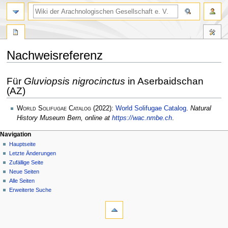
Nachweisreferenz
Zur
Zur
Für
Gluviopsis nigrocinctus
in Aserbaidschan
Navigation
Suche
(AZ)
springen
springen
World Solifugae Catalog
(2022):
World Solifugae Catalog
.
Natural
History Museum Bern, online at
https://wac.nmbe.ch
.
Navigation
Hauptseite
Letzte Änderungen
Zufällige Seite
Neue Seiten
Alle Seiten
Erweiterte Suche