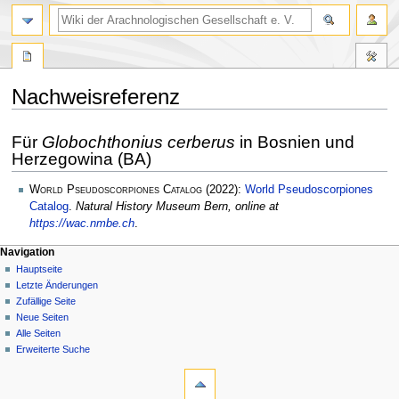
Nachweisreferenz
Zur
Zur
Für
Globochthonius cerberus
in Bosnien und
Navigation
Suche
Herzegowina (BA)
springen
springen
World Pseudoscorpiones Catalog
(2022):
World Pseudoscorpiones
Catalog
.
Natural History Museum Bern, online at
https://wac.nmbe.ch
.
Navigation
Hauptseite
Letzte Änderungen
Zufällige Seite
Neue Seiten
Alle Seiten
Erweiterte Suche