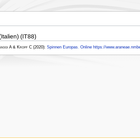
Italien) (IT88)
änggi A & Kropf C
(2020):
Spinnen Europas. Online https://www.araneae.nmbe