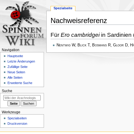
Spezialseite
Nachweisreferenz
Zur
Zur
Für
Ero cambridgei
in Sardinien (
Navigation
Suche
springen
springen
Nentwig W, Blick T, Bosmans R, Gloor D, H
Navigation
Hauptseite
Letzte Änderungen
Zufällige Seite
Neue Seiten
Alle Seiten
Erweiterte Suche
Suche
Werkzeuge
Spezialseiten
Druckversion