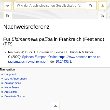
Nachweisreferenz
Zur
Zur
Für
Eidmannella pallida
in Frankreich (Festland)
Navigation
Suche
(FR)
springen
springen
Nentwig W, Blick T, Bosmans R, Gloor D, Hänggi A & Kropf
C
(2020):
Spinnen Europas. Online https://www.araneae.nmbe.ch
(automatisch synchronisiert)
, doi:
10.24436/1
.
Navigation
Hauptseite
Letzte Änderungen
Zufällige Seite
Neue Seiten
Alle Seiten
Erweiterte Suche