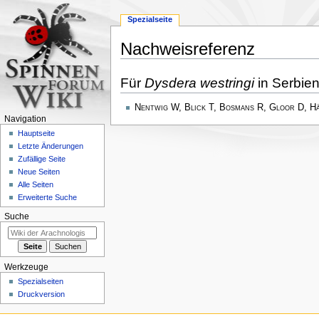
Spezialseite
Nachweisreferenz
Zur
Zur
Für
Dysdera westringi
in Serbien
Navigation
Suche
springen
springen
Nentwig W, Blick T, Bosmans R, Gloor D, H
Navigation
Hauptseite
Letzte Änderungen
Zufällige Seite
Neue Seiten
Alle Seiten
Erweiterte Suche
Suche
Werkzeuge
Spezialseiten
Druckversion