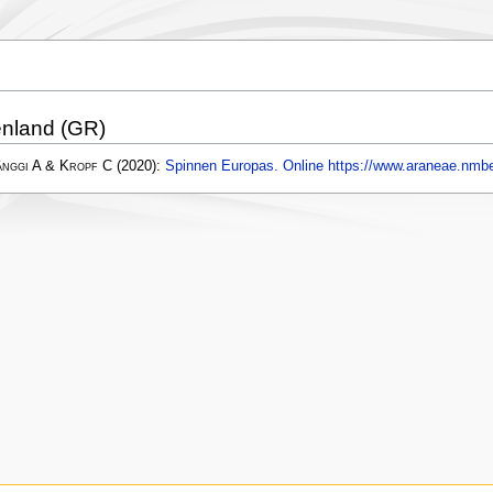
enland (GR)
änggi A & Kropf C
(2020):
Spinnen Europas. Online https://www.araneae.nmbe