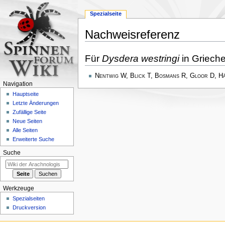
Spezialseite
Nachweisreferenz
Zur
Zur
Für
Dysdera westringi
in Griech
Navigation
Suche
springen
springen
Nentwig W, Blick T, Bosmans R, Gloor D, H
Navigation
Hauptseite
Letzte Änderungen
Zufällige Seite
Neue Seiten
Alle Seiten
Erweiterte Suche
Suche
Werkzeuge
Spezialseiten
Druckversion