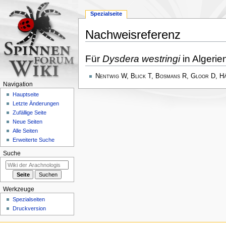
Spezialseite
Nachweisreferenz
Zur
Zur
Für
Dysdera westringi
in Algerie
Navigation
Suche
springen
springen
Nentwig W, Blick T, Bosmans R, Gloor D, H
Navigation
Hauptseite
Letzte Änderungen
Zufällige Seite
Neue Seiten
Alle Seiten
Erweiterte Suche
Suche
Werkzeuge
Spezialseiten
Druckversion