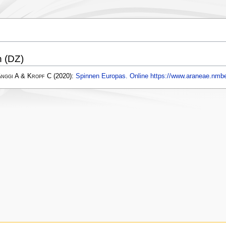
n (DZ)
änggi A & Kropf C
(2020):
Spinnen Europas. Online https://www.araneae.nmbe