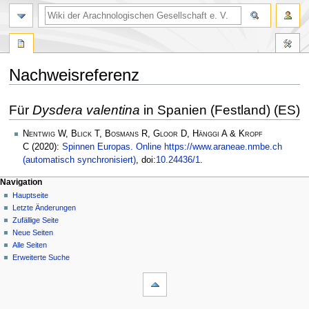
Nachweisreferenz
Zur
Zur
Für
Dysdera valentina
in Spanien (Festland) (ES)
Navigation
Suche
springen
springen
Nentwig W, Blick T, Bosmans R, Gloor D, Hänggi A & Kropf
C
(2020):
Spinnen Europas. Online https://www.araneae.nmbe.ch
(automatisch synchronisiert)
, doi:
10.24436/1
.
Navigation
Hauptseite
Letzte Änderungen
Zufällige Seite
Neue Seiten
Alle Seiten
Erweiterte Suche