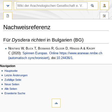
Nachweisreferenz
Zur
Zur
Für
Dysdera richteri
in Bulgarien (BG)
Navigation
Suche
springen
springen
Nentwig W, Blick T, Bosmans R, Gloor D, Hänggi A & Kropf
C
(2020):
Spinnen Europas. Online https://www.araneae.nmbe.ch
(automatisch synchronisiert)
, doi:
10.24436/1
.
Navigation
Hauptseite
Letzte Änderungen
Zufällige Seite
Neue Seiten
Alle Seiten
Erweiterte Suche