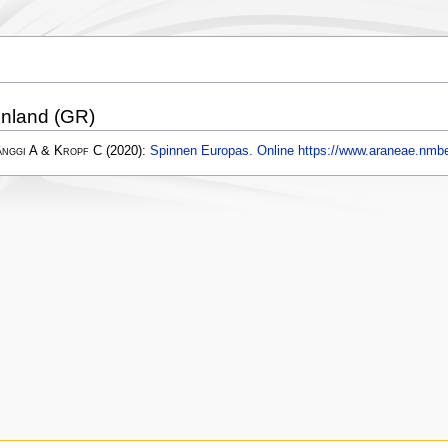
enland (GR)
änggi A & Kropf C
(2020):
Spinnen Europas. Online https://www.araneae.nmbe