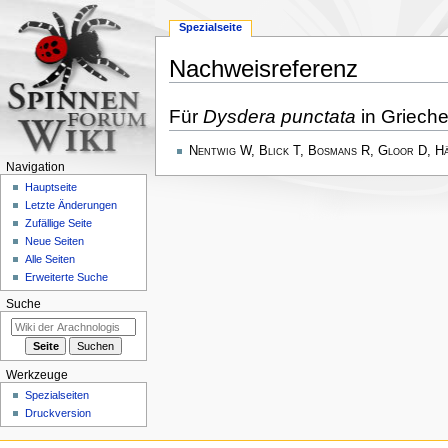
Spezialseite
Nachweisreferenz
Zur
Zur
Für
Dysdera punctata
in Griech
Navigation
Suche
springen
springen
Nentwig W, Blick T, Bosmans R, Gloor D, H
Navigation
Hauptseite
Letzte Änderungen
Zufällige Seite
Neue Seiten
Alle Seiten
Erweiterte Suche
Suche
Werkzeuge
Spezialseiten
Druckversion