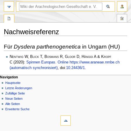
Nachweisreferenz
Zur
Zur
Für
Dysdera parthenogenetica
in Ungarn (HU)
Navigation
Suche
springen
springen
Nentwig W, Blick T, Bosmans R, Gloor D, Hänggi A & Kropf
C
(2020):
Spinnen Europas. Online https://www.araneae.nmbe.ch
(automatisch synchronisiert)
, doi:
10.24436/1
.
Navigation
Hauptseite
Letzte Änderungen
Zufällige Seite
Neue Seiten
Alle Seiten
Erweiterte Suche