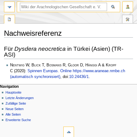
Nachweisreferenz
Zur
Zur
Für
Dysdera neocretica
in Türkei (Asien) (TR-
Navigation
Suche
ASI)
springen
springen
Nentwig W, Blick T, Bosmans R, Gloor D, Hänggi A & Kropf
C
(2020):
Spinnen Europas. Online https://www.araneae.nmbe.ch
(automatisch synchronisiert)
, doi:
10.24436/1
.
Navigation
Hauptseite
Letzte Änderungen
Zufällige Seite
Neue Seiten
Alle Seiten
Erweiterte Suche