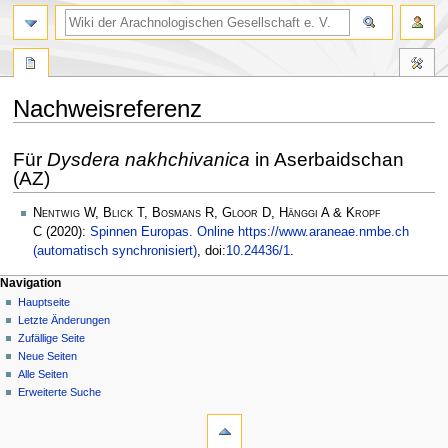
Nachweisreferenz
Zur
Zur
Für
Dysdera nakhchivanica
in Aserbaidschan
Navigation
Suche
(AZ)
springen
springen
Nentwig W, Blick T, Bosmans R, Gloor D, Hänggi A & Kropf
C
(2020):
Spinnen Europas. Online https://www.araneae.nmbe.ch
(automatisch synchronisiert)
, doi:
10.24436/1
.
Navigation
Hauptseite
Letzte Änderungen
Zufällige Seite
Neue Seiten
Alle Seiten
Erweiterte Suche