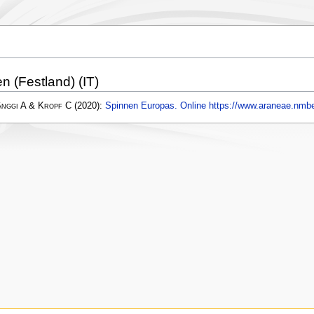
ien (Festland) (IT)
änggi A & Kropf C
(2020):
Spinnen Europas. Online https://www.araneae.nmbe