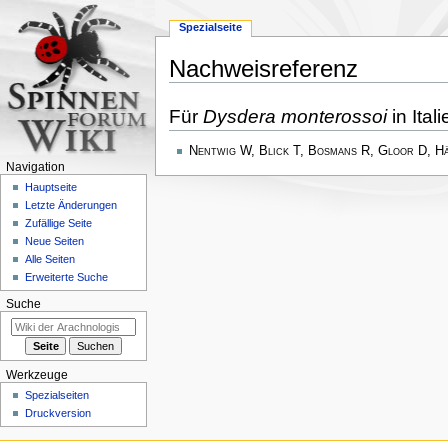
Spezialseite
Nachweisreferenz
Zur
Zur
Für
Dysdera monterossoi
in Ital
Navigation
Suche
springen
springen
Nentwig W, Blick T, Bosmans R, Gloor D, H
Navigation
Hauptseite
Letzte Änderungen
Zufällige Seite
Neue Seiten
Alle Seiten
Erweiterte Suche
Suche
Werkzeuge
Spezialseiten
Druckversion