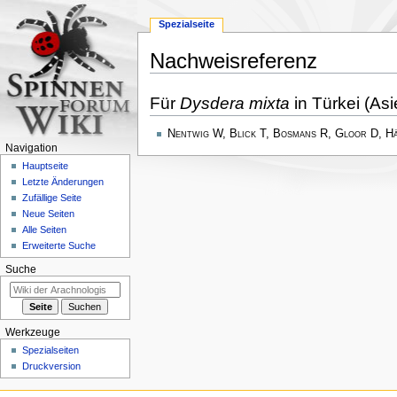
Spezialseite
Nachweisreferenz
Zur
Zur
Für
Dysdera mixta
in Türkei (Asi
Navigation
Suche
springen
springen
Nentwig W, Blick T, Bosmans R, Gloor D, H
Navigation
Hauptseite
Letzte Änderungen
Zufällige Seite
Neue Seiten
Alle Seiten
Erweiterte Suche
Suche
Werkzeuge
Spezialseiten
Druckversion