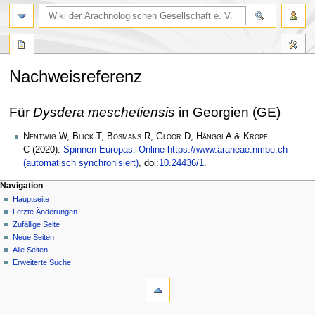
Nachweisreferenz
Zur
Zur
Für
Dysdera meschetiensis
in Georgien (GE)
Navigation
Suche
springen
springen
Nentwig W, Blick T, Bosmans R, Gloor D, Hänggi A & Kropf
C
(2020):
Spinnen Europas. Online https://www.araneae.nmbe.ch
(automatisch synchronisiert)
, doi:
10.24436/1
.
Navigation
Hauptseite
Letzte Änderungen
Zufällige Seite
Neue Seiten
Alle Seiten
Erweiterte Suche