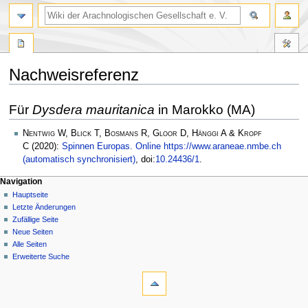
Nachweisreferenz
Zur
Zur
Für
Dysdera mauritanica
in Marokko (MA)
Navigation
Suche
springen
springen
Nentwig W, Blick T, Bosmans R, Gloor D, Hänggi A & Kropf
C
(2020):
Spinnen Europas. Online https://www.araneae.nmbe.ch
(automatisch synchronisiert)
, doi:
10.24436/1
.
Navigation
Hauptseite
Letzte Änderungen
Zufällige Seite
Neue Seiten
Alle Seiten
Erweiterte Suche