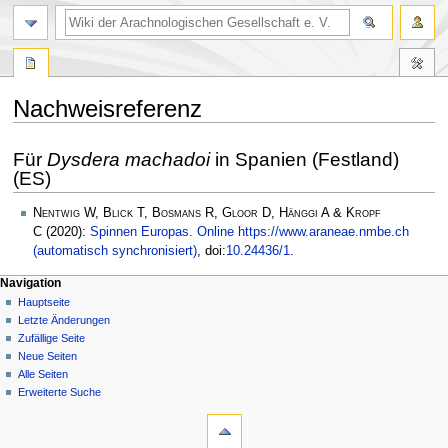
Nachweisreferenz
Zur
Zur
Für
Dysdera machadoi
in Spanien (Festland)
Navigation
Suche
(ES)
springen
springen
Nentwig W, Blick T, Bosmans R, Gloor D, Hänggi A & Kropf
C
(2020):
Spinnen Europas. Online https://www.araneae.nmbe.ch
(automatisch synchronisiert)
, doi:
10.24436/1
.
Navigation
Hauptseite
Letzte Änderungen
Zufällige Seite
Neue Seiten
Alle Seiten
Erweiterte Suche