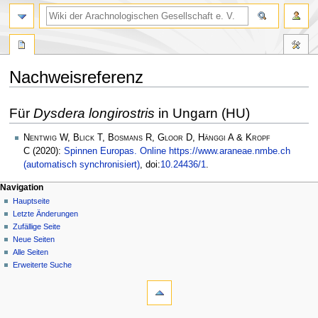
Nachweisreferenz
Zur
Zur
Für
Dysdera longirostris
in Ungarn (HU)
Navigation
Suche
springen
springen
Nentwig W, Blick T, Bosmans R, Gloor D, Hänggi A & Kropf
C
(2020):
Spinnen Europas. Online https://www.araneae.nmbe.ch
(automatisch synchronisiert)
, doi:
10.24436/1
.
Navigation
Hauptseite
Letzte Änderungen
Zufällige Seite
Neue Seiten
Alle Seiten
Erweiterte Suche