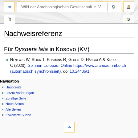
Nachweisreferenz
Zur
Zur
Für
Dysdera lata
in Kosovo (KV)
Navigation
Suche
springen
springen
Nentwig W, Blick T, Bosmans R, Gloor D, Hänggi A & Kropf
C
(2020):
Spinnen Europas. Online https://www.araneae.nmbe.ch
(automatisch synchronisiert)
, doi:
10.24436/1
.
Navigation
Hauptseite
Letzte Änderungen
Zufällige Seite
Neue Seiten
Alle Seiten
Erweiterte Suche