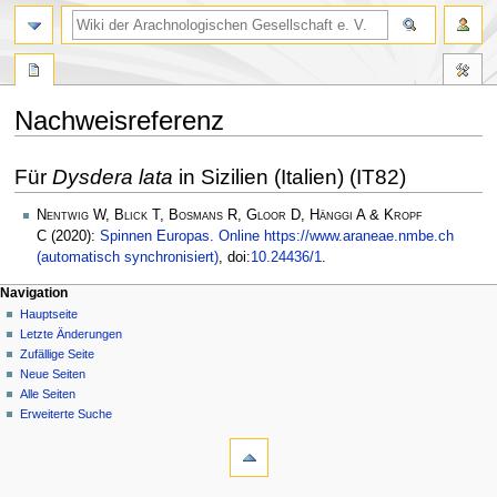
Nachweisreferenz
Zur
Zur
Für
Dysdera lata
in Sizilien (Italien) (IT82)
Navigation
Suche
springen
springen
Nentwig W, Blick T, Bosmans R, Gloor D, Hänggi A & Kropf
C
(2020):
Spinnen Europas. Online https://www.araneae.nmbe.ch
(automatisch synchronisiert)
, doi:
10.24436/1
.
Navigation
Hauptseite
Letzte Änderungen
Zufällige Seite
Neue Seiten
Alle Seiten
Erweiterte Suche