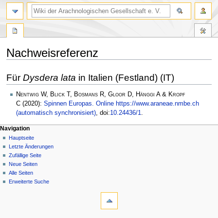
Nachweisreferenz
Zur
Zur
Für
Dysdera lata
in Italien (Festland) (IT)
Navigation
Suche
springen
springen
Nentwig W, Blick T, Bosmans R, Gloor D, Hänggi A & Kropf
C
(2020):
Spinnen Europas. Online https://www.araneae.nmbe.ch
(automatisch synchronisiert)
, doi:
10.24436/1
.
Navigation
Hauptseite
Letzte Änderungen
Zufällige Seite
Neue Seiten
Alle Seiten
Erweiterte Suche