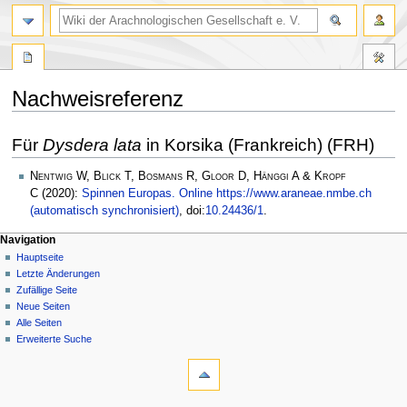
Nachweisreferenz
Zur
Zur
Für
Dysdera lata
in Korsika (Frankreich) (FRH)
Navigation
Suche
springen
springen
Nentwig W, Blick T, Bosmans R, Gloor D, Hänggi A & Kropf
C
(2020):
Spinnen Europas. Online https://www.araneae.nmbe.ch
(automatisch synchronisiert)
, doi:
10.24436/1
.
Navigation
Hauptseite
Letzte Änderungen
Zufällige Seite
Neue Seiten
Alle Seiten
Erweiterte Suche