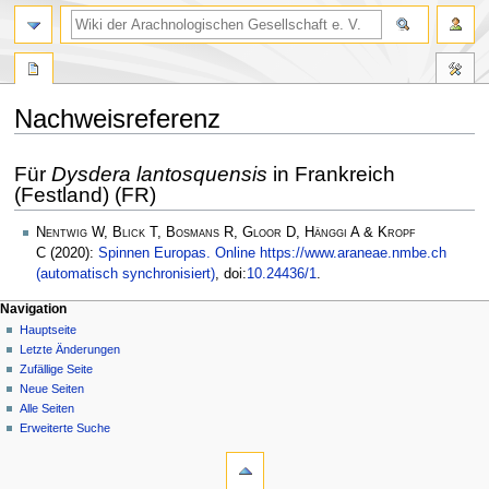
Nachweisreferenz
Zur
Zur
Für
Dysdera lantosquensis
in Frankreich
Navigation
Suche
(Festland) (FR)
springen
springen
Nentwig W, Blick T, Bosmans R, Gloor D, Hänggi A & Kropf
C
(2020):
Spinnen Europas. Online https://www.araneae.nmbe.ch
(automatisch synchronisiert)
, doi:
10.24436/1
.
Navigation
Hauptseite
Letzte Änderungen
Zufällige Seite
Neue Seiten
Alle Seiten
Erweiterte Suche