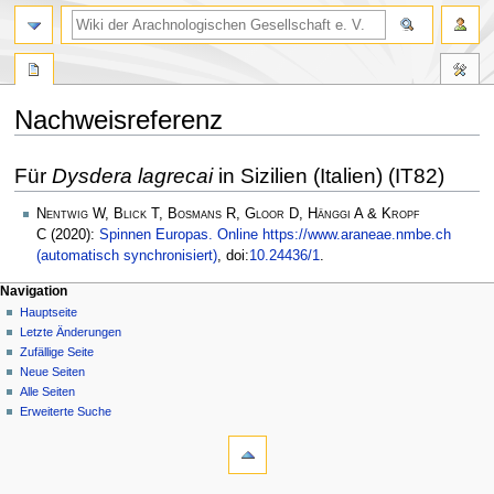
Nachweisreferenz
Zur
Zur
Für
Dysdera lagrecai
in Sizilien (Italien) (IT82)
Navigation
Suche
springen
springen
Nentwig W, Blick T, Bosmans R, Gloor D, Hänggi A & Kropf
C
(2020):
Spinnen Europas. Online https://www.araneae.nmbe.ch
(automatisch synchronisiert)
, doi:
10.24436/1
.
Navigation
Hauptseite
Letzte Änderungen
Zufällige Seite
Neue Seiten
Alle Seiten
Erweiterte Suche