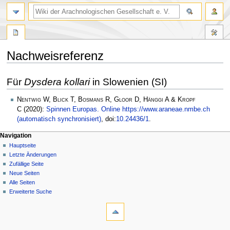
Nachweisreferenz
Zur
Zur
Für
Dysdera kollari
in Slowenien (SI)
Navigation
Suche
springen
springen
Nentwig W, Blick T, Bosmans R, Gloor D, Hänggi A & Kropf
C
(2020):
Spinnen Europas. Online https://www.araneae.nmbe.ch
(automatisch synchronisiert)
, doi:
10.24436/1
.
Navigation
Hauptseite
Letzte Änderungen
Zufällige Seite
Neue Seiten
Alle Seiten
Erweiterte Suche