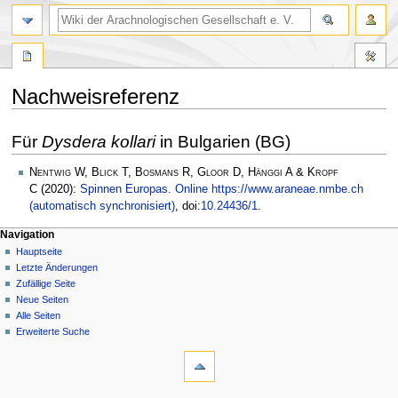
Nachweisreferenz
Zur
Zur
Für
Dysdera kollari
in Bulgarien (BG)
Navigation
Suche
springen
springen
Nentwig W, Blick T, Bosmans R, Gloor D, Hänggi A & Kropf
C
(2020):
Spinnen Europas. Online https://www.araneae.nmbe.ch
(automatisch synchronisiert)
, doi:
10.24436/1
.
Navigation
Hauptseite
Letzte Änderungen
Zufällige Seite
Neue Seiten
Alle Seiten
Erweiterte Suche