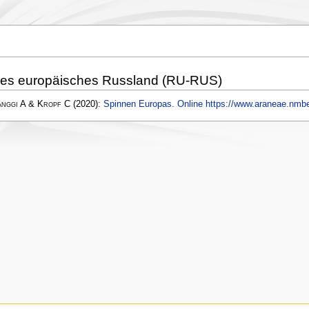
hes europäisches Russland (RU-RUS)
änggi A & Kropf C
(2020):
Spinnen Europas. Online https://www.araneae.nmbe