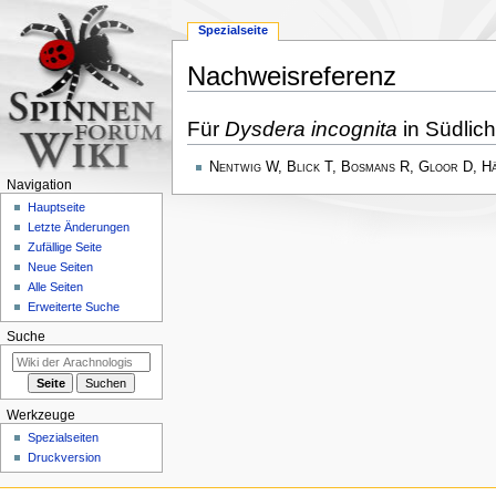
Spezialseite
Nachweisreferenz
Zur
Zur
Für
Dysdera incognita
in Südlic
Navigation
Suche
springen
springen
Nentwig W, Blick T, Bosmans R, Gloor D, H
Navigation
Hauptseite
Letzte Änderungen
Zufällige Seite
Neue Seiten
Alle Seiten
Erweiterte Suche
Suche
Werkzeuge
Spezialseiten
Druckversion