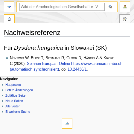
Nachweisreferenz
Zur
Zur
Für
Dysdera hungarica
in Slowakei (SK)
Navigation
Suche
springen
springen
Nentwig W, Blick T, Bosmans R, Gloor D, Hänggi A & Kropf
C
(2020):
Spinnen Europas. Online https://www.araneae.nmbe.ch
(automatisch synchronisiert)
, doi:
10.24436/1
.
Navigation
Hauptseite
Letzte Änderungen
Zufällige Seite
Neue Seiten
Alle Seiten
Erweiterte Suche