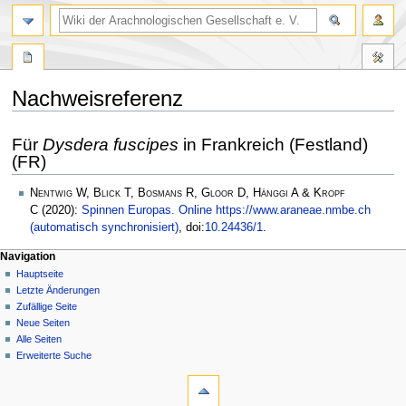
Nachweisreferenz
Zur
Zur
Für
Dysdera fuscipes
in Frankreich (Festland)
Navigation
Suche
(FR)
springen
springen
Nentwig W, Blick T, Bosmans R, Gloor D, Hänggi A & Kropf
C
(2020):
Spinnen Europas. Online https://www.araneae.nmbe.ch
(automatisch synchronisiert)
, doi:
10.24436/1
.
Navigation
Hauptseite
Letzte Änderungen
Zufällige Seite
Neue Seiten
Alle Seiten
Erweiterte Suche