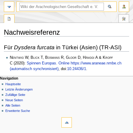
Nachweisreferenz
Zur
Zur
Für
Dysdera furcata
in Türkei (Asien) (TR-ASI)
Navigation
Suche
springen
springen
Nentwig W, Blick T, Bosmans R, Gloor D, Hänggi A & Kropf
C
(2020):
Spinnen Europas. Online https://www.araneae.nmbe.ch
(automatisch synchronisiert)
, doi:
10.24436/1
.
Navigation
Hauptseite
Letzte Änderungen
Zufällige Seite
Neue Seiten
Alle Seiten
Erweiterte Suche