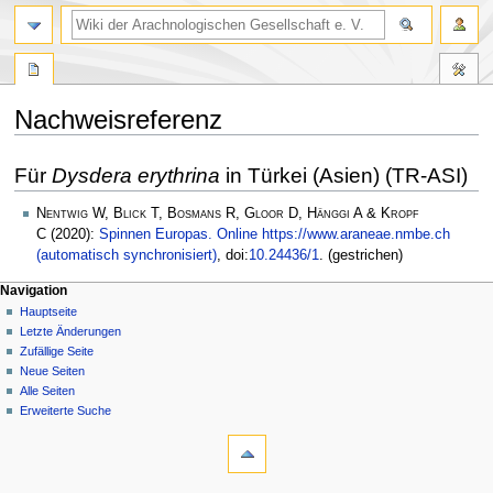
Nachweisreferenz
Zur
Zur
Für
Dysdera erythrina
in Türkei (Asien) (TR-ASI)
Navigation
Suche
springen
springen
Nentwig W, Blick T, Bosmans R, Gloor D, Hänggi A & Kropf
C
(2020):
Spinnen Europas. Online https://www.araneae.nmbe.ch
(automatisch synchronisiert)
, doi:
10.24436/1
. (gestrichen)
Navigation
Hauptseite
Letzte Änderungen
Zufällige Seite
Neue Seiten
Alle Seiten
Erweiterte Suche