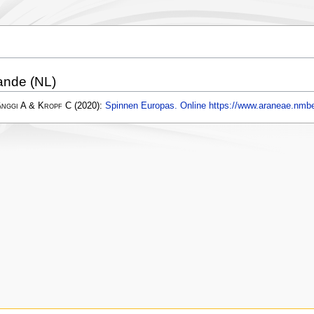
ande (NL)
änggi A & Kropf C
(2020):
Spinnen Europas. Online https://www.araneae.nmbe