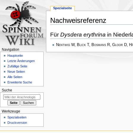
Spezialseite
Nachweisreferenz
Zur
Zur
Für
Dysdera erythrina
in Niederl
Navigation
Suche
springen
springen
Nentwig W, Blick T, Bosmans R, Gloor D, H
Navigation
Hauptseite
Letzte Änderungen
Zufällige Seite
Neue Seiten
Alle Seiten
Erweiterte Suche
Suche
Werkzeuge
Spezialseiten
Druckversion