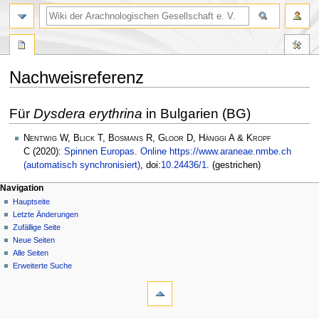
Nachweisreferenz
Zur
Zur
Für
Dysdera erythrina
in Bulgarien (BG)
Navigation
Suche
springen
springen
Nentwig W, Blick T, Bosmans R, Gloor D, Hänggi A & Kropf
C
(2020):
Spinnen Europas. Online https://www.araneae.nmbe.ch
(automatisch synchronisiert)
, doi:
10.24436/1
. (gestrichen)
Navigation
Hauptseite
Letzte Änderungen
Zufällige Seite
Neue Seiten
Alle Seiten
Erweiterte Suche